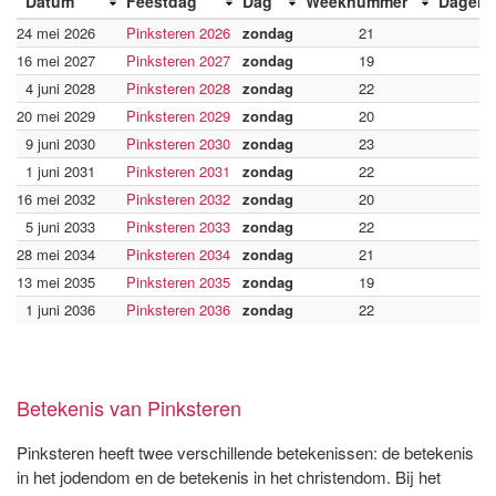
Datum
Feestdag
Dag
Weeknummer
Dagen 
24 mei 2026
Pinksteren 2026
zondag
21
16 mei 2027
Pinksteren 2027
zondag
19
4 juni 2028
Pinksteren 2028
zondag
22
20 mei 2029
Pinksteren 2029
zondag
20
1
9 juni 2030
Pinksteren 2030
zondag
23
1
1 juni 2031
Pinksteren 2031
zondag
22
1
16 mei 2032
Pinksteren 2032
zondag
20
2
5 juni 2033
Pinksteren 2033
zondag
22
2
28 mei 2034
Pinksteren 2034
zondag
21
2
13 mei 2035
Pinksteren 2035
zondag
19
3
1 juni 2036
Pinksteren 2036
zondag
22
3
Betekenis van Pinksteren
Pinksteren heeft twee verschillende betekenissen: de betekenis
in het jodendom en de betekenis in het christendom. Bij het