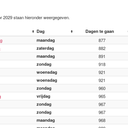
r 2029 staan hieronder weergegeven.
Dag
Dagen te gaan
maandag
ag
877
zaterdag
n
882
maandag
891
zondag
918
woensdag
921
woensdag
921
zondag
960
vrijdag
g
965
zondag
967
zondag
967
maandag
968