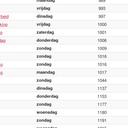
maandag
989
vrijdag
993
dinsdag
rbeid
997
vrijdag
king
1000
zaterdag
ag
1001
donderdag
dag
1006
zondag
1009
zondag
1016
zondag
ag
1016
maandag
ag
1017
zondag
1044
dinsdag
1137
donderdag
1153
zondag
1177
woensdag
1180
zondag
1191