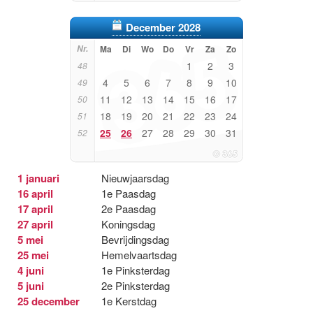
December 2028
Nr.
Ma
Di
Wo
Do
Vr
Za
Zo
1
2
3
48
4
5
6
7
8
9
10
49
11
12
13
14
15
16
17
50
18
19
20
21
22
23
24
51
25
26
27
28
29
30
31
52
1 januari
Nieuwjaarsdag
16 april
1e Paasdag
17 april
2e Paasdag
27 april
Koningsdag
5 mei
Bevrijdingsdag
25 mei
Hemelvaartsdag
4 juni
1e Pinksterdag
5 juni
2e Pinksterdag
25 december
1e Kerstdag