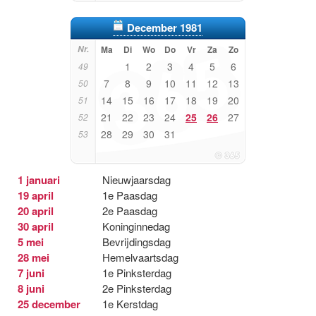
December 1981
Nr.
Ma
Di
Wo
Do
Vr
Za
Zo
1
2
3
4
5
6
49
7
8
9
10
11
12
13
50
14
15
16
17
18
19
20
51
21
22
23
24
25
26
27
52
28
29
30
31
53
1 januari
Nieuwjaarsdag
19 april
1e Paasdag
20 april
2e Paasdag
30 april
Koninginnedag
5 mei
Bevrijdingsdag
28 mei
Hemelvaartsdag
7 juni
1e Pinksterdag
8 juni
2e Pinksterdag
25 december
1e Kerstdag