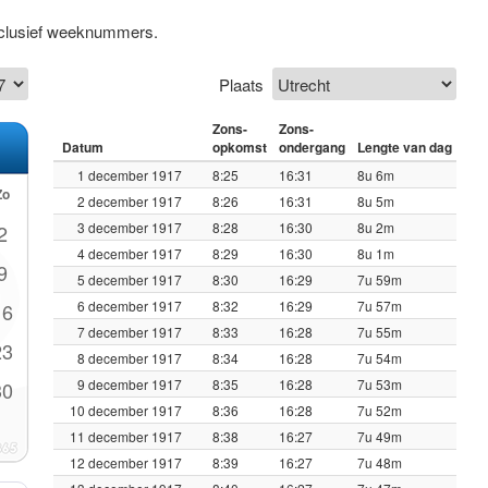
nclusief weeknummers.
Plaats
Zons-
Zons-
Datum
opkomst
ondergang
Lengte van dag
1 december 1917
8:25
16:31
8u 6m
Zo
2 december 1917
8:26
16:31
8u 5m
3 december 1917
8:28
16:30
8u 2m
2
4 december 1917
8:29
16:30
8u 1m
9
5 december 1917
8:30
16:29
7u 59m
6 december 1917
8:32
16:29
7u 57m
16
7 december 1917
8:33
16:28
7u 55m
23
8 december 1917
8:34
16:28
7u 54m
9 december 1917
8:35
16:28
7u 53m
30
10 december 1917
8:36
16:28
7u 52m
11 december 1917
8:38
16:27
7u 49m
12 december 1917
8:39
16:27
7u 48m