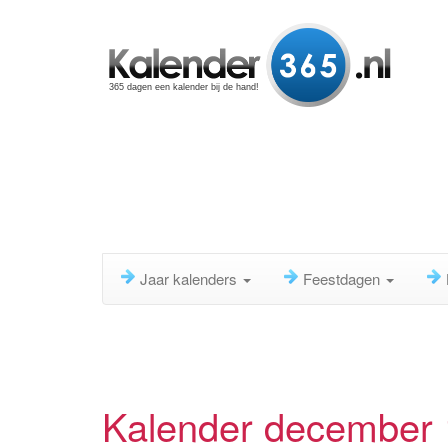
365 dagen een kalender bij de hand!
Jaar kalenders
Feestdagen
Kalender december