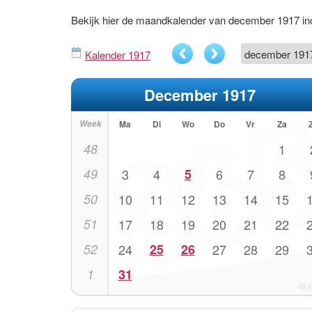
Bekijk hier de maandkalender van december 1917 i
Kalender 1917
December 1917
Week
Ma
Di
Wo
Do
Vr
Za
48
1
49
3
4
5
6
7
8
50
10
11
12
13
14
15
51
17
18
19
20
21
22
52
24
25
26
27
28
29
1
31