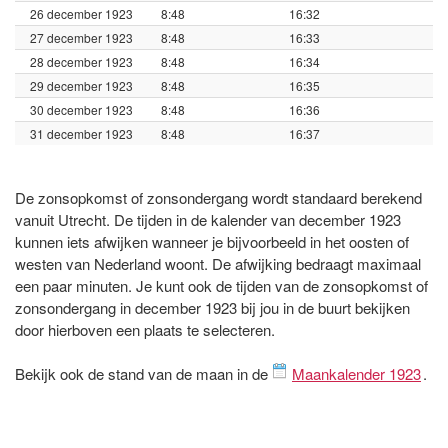
26 december 1923
8:48
16:32
27 december 1923
8:48
16:33
28 december 1923
8:48
16:34
29 december 1923
8:48
16:35
30 december 1923
8:48
16:36
31 december 1923
8:48
16:37
De zonsopkomst of zonsondergang wordt standaard berekend
vanuit Utrecht. De tijden in de kalender van december 1923
kunnen iets afwijken wanneer je bijvoorbeeld in het oosten of
westen van Nederland woont. De afwijking bedraagt maximaal
een paar minuten. Je kunt ook de tijden van de zonsopkomst of
zonsondergang in december 1923 bij jou in de buurt bekijken
door hierboven een plaats te selecteren.
Bekijk ook de stand van de maan in de
Maankalender 1923
.