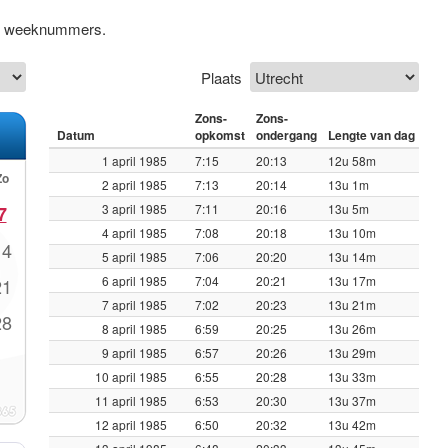
ief weeknummers.
Plaats
Zons-
Zons-
Datum
opkomst
ondergang
Lengte van dag
1 april 1985
7:15
20:13
12u 58m
Zo
2 april 1985
7:13
20:14
13u 1m
3 april 1985
7:11
20:16
13u 5m
7
4 april 1985
7:08
20:18
13u 10m
14
5 april 1985
7:06
20:20
13u 14m
6 april 1985
7:04
20:21
13u 17m
21
7 april 1985
7:02
20:23
13u 21m
28
8 april 1985
6:59
20:25
13u 26m
9 april 1985
6:57
20:26
13u 29m
10 april 1985
6:55
20:28
13u 33m
11 april 1985
6:53
20:30
13u 37m
12 april 1985
6:50
20:32
13u 42m