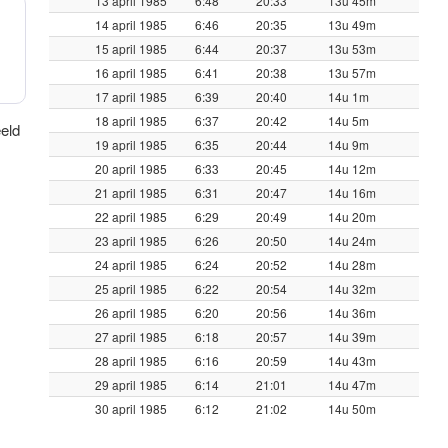
13 april 1985
6:48
20:33
13u 45m
14 april 1985
6:46
20:35
13u 49m
15 april 1985
6:44
20:37
13u 53m
16 april 1985
6:41
20:38
13u 57m
17 april 1985
6:39
20:40
14u 1m
18 april 1985
6:37
20:42
14u 5m
eeld
19 april 1985
6:35
20:44
14u 9m
20 april 1985
6:33
20:45
14u 12m
21 april 1985
6:31
20:47
14u 16m
22 april 1985
6:29
20:49
14u 20m
23 april 1985
6:26
20:50
14u 24m
24 april 1985
6:24
20:52
14u 28m
25 april 1985
6:22
20:54
14u 32m
26 april 1985
6:20
20:56
14u 36m
27 april 1985
6:18
20:57
14u 39m
28 april 1985
6:16
20:59
14u 43m
29 april 1985
6:14
21:01
14u 47m
30 april 1985
6:12
21:02
14u 50m