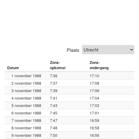
Plaats
Zons-
Zons-
Datum
opkomst
ondergang
1 november 1988
7:36
17:10
2 november 1988
7:37
17:08
3 november 1988
7:39
17:06
4 november 1988
7:41
17:04
5 november 1988
7:43
17:03
6 november 1988
7:45
17:01
7 november 1988
7:47
16:59
8 november 1988
7:48
16:58
9 november 1988
7:50
16:56