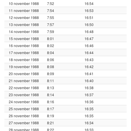
10 november 1988
7:52
16:54
11 november 1988
7:54
16:53
12 november 1988
7:55
16:51
13 november 1988
7:57
16:50
14 november 1988
7:59
16:48
15 november 1988
8:01
16:47
16 november 1988
8:02
16:46
17 november 1988
8:04
16:44
18 november 1988
8:06
16:43
19 november 1988
8:08
16:42
20 november 1988
8:09
16:41
21 november 1988
8:11
16:40
22 november 1988
8:13
16:38
23 november 1988
8:14
16:37
24 november 1988
8:16
16:36
25 november 1988
8:17
16:35
26 november 1988
8:19
16:35
27 november 1988
8:21
16:34
28 november 1988
8:22
16:33