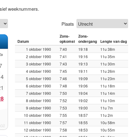
lusief weeknummers.
Plaats
Zons-
Zons-
Datum
opkomst
ondergang
Lengte van dag
1 oktober 1990
7:40
19:18
11u 38m
Zo
2 oktober 1990
7:41
19:16
11u 35m
3 oktober 1990
7:43
19:13
11u 30m
7
4 oktober 1990
7:45
19:11
11u 26m
14
5 oktober 1990
7:46
19:09
11u 23m
6 oktober 1990
7:48
19:06
11u 18m
21
7 oktober 1990
7:50
19:04
11u 14m
28
8 oktober 1990
7:52
19:02
11u 10m
9 oktober 1990
7:53
19:00
11u 7m
10 oktober 1990
7:55
18:57
11u 2m
11 oktober 1990
7:57
18:55
10u 58m
12 oktober 1990
7:58
18:53
10u 55m