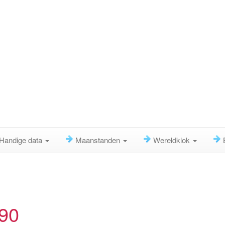
Handige data
Maanstanden
Wereldklok
990