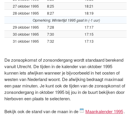
27 oktober 1995
8:25
18:21
28 oktober 1995
8:27
18:19
Opmerking:
Wintertijd 1995 gaat in (-1 uur)
29 oktober 1995
7:28
17:17
30 oktober 1995
7:30
17:15
31 oktober 1995
7:32
17:13
De zonsopkomst of zonsondergang wordt standaard berekend
vanuit Utrecht. De tijden in de kalender van oktober 1995
kunnen iets afwijken wanneer je bijvoorbeeld in het oosten of
westen van Nederland woont. De afwijking bedraagt maximaal
een paar minuten. Je kunt ook de tijden van de zonsopkomst of
zonsondergang in oktober 1995 bij jou in de buurt bekijken door
hierboven een plaats te selecteren.
Bekijk ook de stand van de maan in de
Maankalender 1995
.