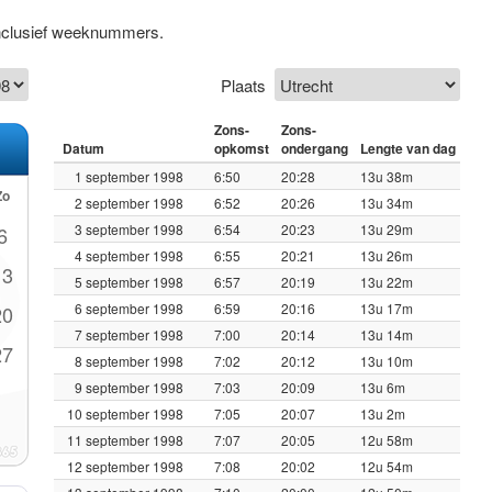
inclusief weeknummers.
Plaats
Zons-
Zons-
Datum
opkomst
ondergang
Lengte van dag
1 september 1998
6:50
20:28
13u 38m
Zo
2 september 1998
6:52
20:26
13u 34m
3 september 1998
6:54
20:23
13u 29m
6
4 september 1998
6:55
20:21
13u 26m
13
5 september 1998
6:57
20:19
13u 22m
6 september 1998
6:59
20:16
13u 17m
20
7 september 1998
7:00
20:14
13u 14m
27
8 september 1998
7:02
20:12
13u 10m
9 september 1998
7:03
20:09
13u 6m
10 september 1998
7:05
20:07
13u 2m
11 september 1998
7:07
20:05
12u 58m
12 september 1998
7:08
20:02
12u 54m