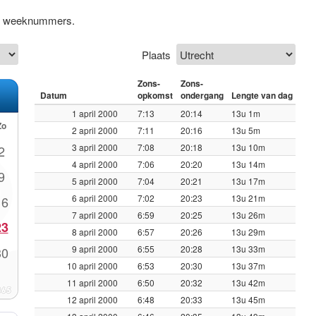
ief weeknummers.
Plaats
Zons-
Zons-
Datum
opkomst
ondergang
Lengte van dag
1 april 2000
7:13
20:14
13u 1m
Zo
2 april 2000
7:11
20:16
13u 5m
3 april 2000
7:08
20:18
13u 10m
2
4 april 2000
7:06
20:20
13u 14m
9
5 april 2000
7:04
20:21
13u 17m
6 april 2000
7:02
20:23
13u 21m
16
7 april 2000
6:59
20:25
13u 26m
23
8 april 2000
6:57
20:26
13u 29m
9 april 2000
6:55
20:28
13u 33m
30
10 april 2000
6:53
20:30
13u 37m
11 april 2000
6:50
20:32
13u 42m
12 april 2000
6:48
20:33
13u 45m