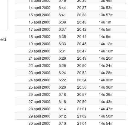
13 april 2000
6:46
20:35
13u 49m
14 april 2000
6:44
20:37
13u 53m
15 april 2000
6:41
20:38
13u 57m
16 april 2000
6:39
20:40
14u 1m
17 april 2000
6:37
20:42
14u 5m
18 april 2000
6:35
20:44
14u 9m
eeld
19 april 2000
6:33
20:45
14u 12m
20 april 2000
6:31
20:47
14u 16m
21 april 2000
6:29
20:49
14u 20m
22 april 2000
6:26
20:50
14u 24m
23 april 2000
6:24
20:52
14u 28m
24 april 2000
6:22
20:54
14u 32m
25 april 2000
6:20
20:56
14u 36m
26 april 2000
6:18
20:57
14u 39m
27 april 2000
6:16
20:59
14u 43m
28 april 2000
6:14
21:01
14u 47m
29 april 2000
6:12
21:02
14u 50m
30 april 2000
6:10
21:04
14u 54m