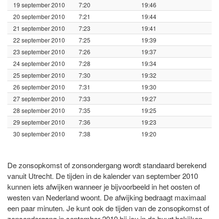
19 september 2010
7:20
19:46
20 september 2010
7:21
19:44
21 september 2010
7:23
19:41
22 september 2010
7:25
19:39
23 september 2010
7:26
19:37
24 september 2010
7:28
19:34
25 september 2010
7:30
19:32
26 september 2010
7:31
19:30
27 september 2010
7:33
19:27
28 september 2010
7:35
19:25
29 september 2010
7:36
19:23
30 september 2010
7:38
19:20
De zonsopkomst of zonsondergang wordt standaard berekend
vanuit Utrecht. De tijden in de kalender van september 2010
kunnen iets afwijken wanneer je bijvoorbeeld in het oosten of
westen van Nederland woont. De afwijking bedraagt maximaal
een paar minuten. Je kunt ook de tijden van de zonsopkomst of
zonsondergang in september 2010 bij jou in de buurt bekijken