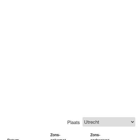
Plaats
Zons-
Zons-
Datum
opkomst
ondergang