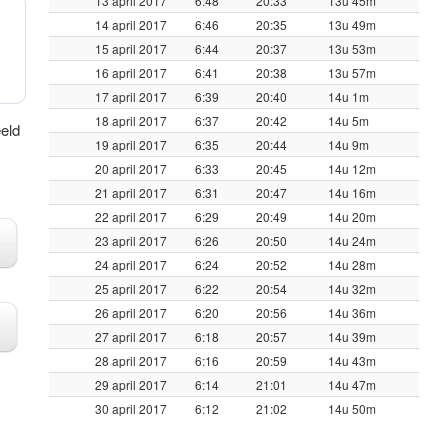
13 april 2017
6:48
20:33
13u 45m
14 april 2017
6:46
20:35
13u 49m
15 april 2017
6:44
20:37
13u 53m
16 april 2017
6:41
20:38
13u 57m
17 april 2017
6:39
20:40
14u 1m
18 april 2017
6:37
20:42
14u 5m
eeld
19 april 2017
6:35
20:44
14u 9m
20 april 2017
6:33
20:45
14u 12m
21 april 2017
6:31
20:47
14u 16m
22 april 2017
6:29
20:49
14u 20m
23 april 2017
6:26
20:50
14u 24m
24 april 2017
6:24
20:52
14u 28m
25 april 2017
6:22
20:54
14u 32m
26 april 2017
6:20
20:56
14u 36m
27 april 2017
6:18
20:57
14u 39m
28 april 2017
6:16
20:59
14u 43m
29 april 2017
6:14
21:01
14u 47m
30 april 2017
6:12
21:02
14u 50m