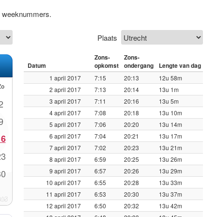
ief weeknummers.
Plaats
Zons-
Zons-
Datum
opkomst
ondergang
Lengte van dag
1 april 2017
7:15
20:13
12u 58m
Zo
2 april 2017
7:13
20:14
13u 1m
3 april 2017
7:11
20:16
13u 5m
2
4 april 2017
7:08
20:18
13u 10m
9
5 april 2017
7:06
20:20
13u 14m
6 april 2017
7:04
20:21
13u 17m
16
7 april 2017
7:02
20:23
13u 21m
23
8 april 2017
6:59
20:25
13u 26m
9 april 2017
6:57
20:26
13u 29m
30
10 april 2017
6:55
20:28
13u 33m
11 april 2017
6:53
20:30
13u 37m
12 april 2017
6:50
20:32
13u 42m