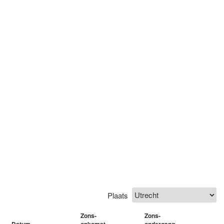
Plaats
Zons-
Zons-
Datum
opkomst
ondergang