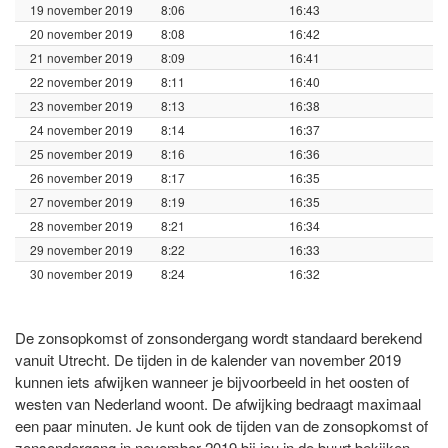
19 november 2019
8:06
16:43
20 november 2019
8:08
16:42
21 november 2019
8:09
16:41
22 november 2019
8:11
16:40
23 november 2019
8:13
16:38
24 november 2019
8:14
16:37
25 november 2019
8:16
16:36
26 november 2019
8:17
16:35
27 november 2019
8:19
16:35
28 november 2019
8:21
16:34
29 november 2019
8:22
16:33
30 november 2019
8:24
16:32
De zonsopkomst of zonsondergang wordt standaard berekend
vanuit Utrecht. De tijden in de kalender van november 2019
kunnen iets afwijken wanneer je bijvoorbeeld in het oosten of
westen van Nederland woont. De afwijking bedraagt maximaal
een paar minuten. Je kunt ook de tijden van de zonsopkomst of
zonsondergang in november 2019 bij jou in de buurt bekijken