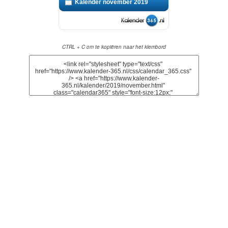
Kalender november 2019
CTRL + C om te kopiëren naar het klembord