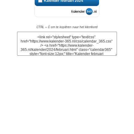
Kalender februari 2024
CTRL + C om te kopiëren naar het klembord