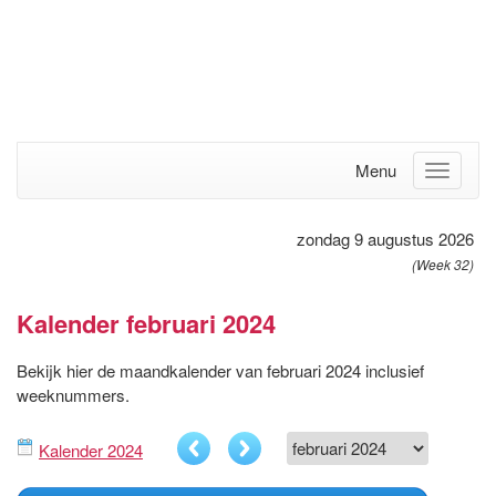
Menu
zondag 9 augustus 2026
(Week 32)
Kalender februari 2024
Bekijk hier de maandkalender van februari 2024 inclusief
weeknummers.
Kalender 2024