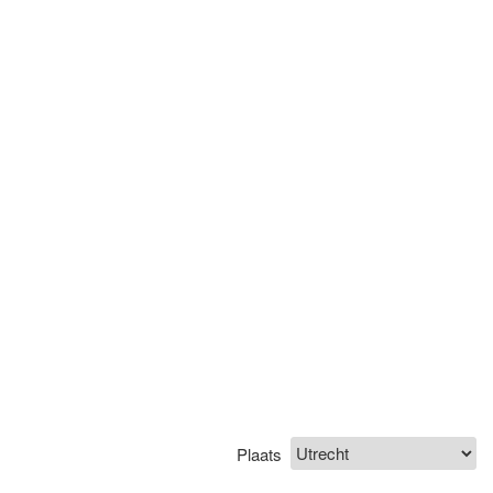
Plaats