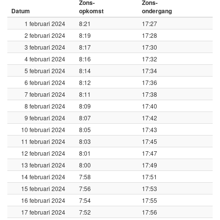
Zons-
Zons-
Datum
opkomst
ondergang
1 februari 2024
8:21
17:27
2 februari 2024
8:19
17:28
3 februari 2024
8:17
17:30
4 februari 2024
8:16
17:32
5 februari 2024
8:14
17:34
6 februari 2024
8:12
17:36
7 februari 2024
8:11
17:38
8 februari 2024
8:09
17:40
9 februari 2024
8:07
17:42
10 februari 2024
8:05
17:43
11 februari 2024
8:03
17:45
12 februari 2024
8:01
17:47
13 februari 2024
8:00
17:49
14 februari 2024
7:58
17:51
15 februari 2024
7:56
17:53
16 februari 2024
7:54
17:55
17 februari 2024
7:52
17:56