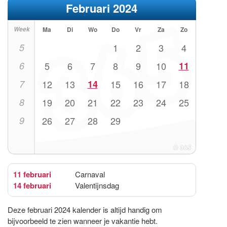
Februari 2024
Week
Ma
Di
Wo
Do
Vr
Za
Zo
5
1
2
3
4
6
5
6
7
8
9
10
11
7
12
13
14
15
16
17
18
8
19
20
21
22
23
24
25
9
26
27
28
29
11 februari
Carnaval
14 februari
Valentijnsdag
Deze februari 2024 kalender is altijd handig om
bijvoorbeeld te zien wanneer je vakantie hebt.