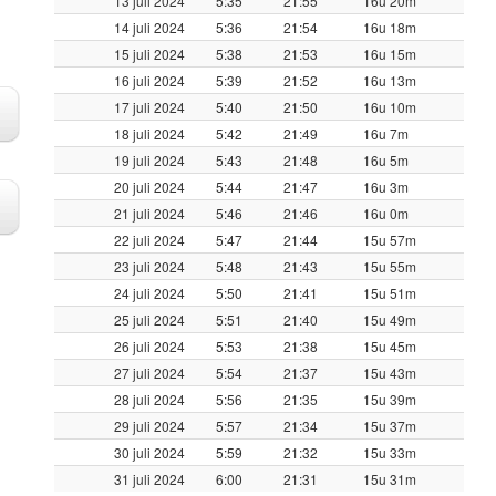
13 juli 2024
5:35
21:55
16u 20m
14 juli 2024
5:36
21:54
16u 18m
15 juli 2024
5:38
21:53
16u 15m
16 juli 2024
5:39
21:52
16u 13m
17 juli 2024
5:40
21:50
16u 10m
18 juli 2024
5:42
21:49
16u 7m
19 juli 2024
5:43
21:48
16u 5m
20 juli 2024
5:44
21:47
16u 3m
21 juli 2024
5:46
21:46
16u 0m
22 juli 2024
5:47
21:44
15u 57m
23 juli 2024
5:48
21:43
15u 55m
24 juli 2024
5:50
21:41
15u 51m
25 juli 2024
5:51
21:40
15u 49m
26 juli 2024
5:53
21:38
15u 45m
27 juli 2024
5:54
21:37
15u 43m
28 juli 2024
5:56
21:35
15u 39m
29 juli 2024
5:57
21:34
15u 37m
30 juli 2024
5:59
21:32
15u 33m
31 juli 2024
6:00
21:31
15u 31m