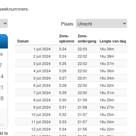
ef weeknummers.
Plaats
Zons-
Zons-
Datum
opkomst
ondergang
Lengte van dag
1 juli 2024
5:24
22:03
16u 39m
Zo
2 juli 2024
5:24
22:02
16u 38m
3 juli 2024
5:25
22:02
16u 37m
7
4 juli 2024
5:26
22:02
16u 36m
14
5 juli 2024
5:27
22:01
16u 34m
6 juli 2024
5:28
22:00
16u 32m
21
7 juli 2024
5:29
22:00
16u 31m
28
8 juli 2024
5:30
21:59
16u 29m
9 juli 2024
5:31
21:58
16u 27m
10 juli 2024
5:32
21:57
16u 25m
11 juli 2024
5:33
21:57
16u 24m
12 juli 2024
5:34
21:56
16u 22m
ld te