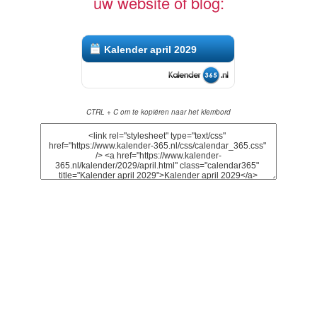
uw website of blog:
Kalender april 2029
CTRL + C om te kopiëren naar het klembord