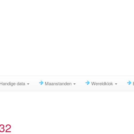
Handige data
Maanstanden
Wereldklok
032