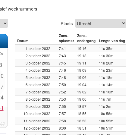
lusief weeknummers.
Plaats
Zons-
Zons-
Datum
opkomst
ondergang
Lengte van dag
1 oktober 2032
7:41
19:16
11u 35m
Zo
2 oktober 2032
7:43
19:13
11u 30m
3 oktober 2032
7:45
19:11
11u 26m
3
4 oktober 2032
7:46
19:09
11u 23m
10
5 oktober 2032
7:48
19:06
11u 18m
6 oktober 2032
7:50
19:04
11u 14m
17
7 oktober 2032
7:52
19:02
11u 10m
24
8 oktober 2032
7:53
19:00
11u 7m
9 oktober 2032
7:55
18:57
11u 2m
31
10 oktober 2032
7:57
18:55
10u 58m
11 oktober 2032
7:58
18:53
10u 55m
12 oktober 2032
8:00
18:51
10u 51m