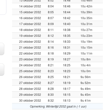
13 oktober 2032
8:02
18:48
10u 46m
14 oktober 2032
8:04
18:46
10u 42m
15 oktober 2032
8:05
18:44
10u 39m
16 oktober 2032
8:07
18:42
10u 35m
17 oktober 2032
8:09
18:40
10u 31m
18 oktober 2032
8:11
18:38
10u 27m
19 oktober 2032
8:12
18:35
10u 23m
20 oktober 2032
8:14
18:33
10u 19m
21 oktober 2032
8:16
18:31
10u 15m
22 oktober 2032
8:18
18:29
10u 11m
23 oktober 2032
8:19
18:27
10u 8m
24 oktober 2032
8:21
18:25
10u 4m
25 oktober 2032
8:23
18:23
10u 0m
26 oktober 2032
8:25
18:21
9u 56m
27 oktober 2032
8:27
18:19
9u 52m
28 oktober 2032
8:28
18:17
9u 49m
29 oktober 2032
8:30
18:15
9u 45m
30 oktober 2032
8:32
18:13
9u 41m
Opmerking:
Wintertijd 2032 gaat in (-1 uur)