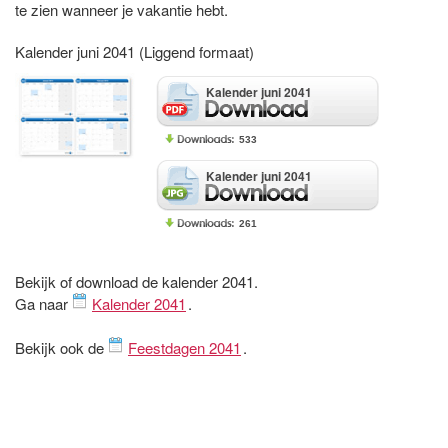
te zien wanneer je vakantie hebt.
Kalender juni 2041 (Liggend formaat)
Kalender juni 2041
533
Kalender juni 2041
261
Bekijk of download de kalender 2041.
Ga naar
Kalender 2041
.
Bekijk ook de
Feestdagen 2041
.