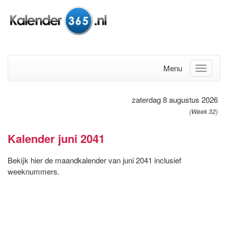
Menu
zaterdag 8 augustus 2026
(Week 32)
Kalender juni 2041
Bekijk hier de maandkalender van juni 2041 inclusief
weeknummers.