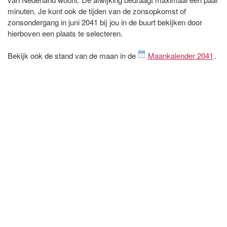
minuten. Je kunt ook de tijden van de zonsopkomst of
zonsondergang in juni 2041 bij jou in de buurt bekijken door
hierboven een plaats te selecteren.
Bekijk ook de stand van de maan in de
Maankalender 2041
.