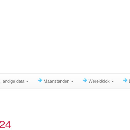
Handige data
Maanstanden
Wereldklok
924