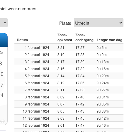
lusief weeknummers.
Plaats
Zons-
Zons-
Datum
opkomst
ondergang
Lengte van dag
1 februari 1924
8:21
17:27
9u 6m
Zo
2 februari 1924
8:19
17:28
9u 9m
3 februari 1924
8:17
17:30
9u 13m
3
4 februari 1924
8:16
17:32
9u 16m
10
5 februari 1924
8:14
17:34
9u 20m
6 februari 1924
8:12
17:36
9u 24m
17
7 februari 1924
8:11
17:38
9u 27m
24
8 februari 1924
8:09
17:40
9u 31m
9 februari 1924
8:07
17:42
9u 35m
10 februari 1924
8:05
17:43
9u 38m
11 februari 1924
8:03
17:45
9u 42m
12 februari 1924
8:01
17:47
9u 46m