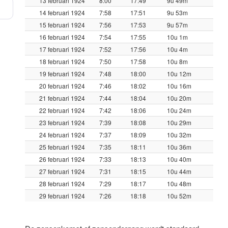
13 februari 1924
8:00
17:49
9u 49m
14 februari 1924
7:58
17:51
9u 53m
15 februari 1924
7:56
17:53
9u 57m
16 februari 1924
7:54
17:55
10u 1m
17 februari 1924
7:52
17:56
10u 4m
18 februari 1924
7:50
17:58
10u 8m
19 februari 1924
7:48
18:00
10u 12m
20 februari 1924
7:46
18:02
10u 16m
21 februari 1924
7:44
18:04
10u 20m
22 februari 1924
7:42
18:06
10u 24m
23 februari 1924
7:39
18:08
10u 29m
24 februari 1924
7:37
18:09
10u 32m
25 februari 1924
7:35
18:11
10u 36m
26 februari 1924
7:33
18:13
10u 40m
27 februari 1924
7:31
18:15
10u 44m
28 februari 1924
7:29
18:17
10u 48m
29 februari 1924
7:26
18:18
10u 52m