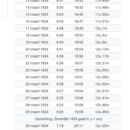
13 maart 1924
6:57
18:42
11u 45m
14 maart 1924
6:55
18:43
11u 48m
15 maart 1924
6:53
18:45
11u 52m
16 maart 1924
6:50
18:47
11u 57m
17 maart 1924
6:48
18:49
12u 1m
18 maart 1924
6:46
18:50
12u 4m
19 maart 1924
6:43
18:52
12u 9m
20 maart 1924
6:41
18:54
12u 13m
21 maart 1924
6:39
18:56
12u 17m
22 maart 1924
6:36
18:57
12u 21m
23 maart 1924
6:34
18:59
12u 25m
24 maart 1924
6:32
19:01
12u 29m
25 maart 1924
6:29
19:02
12u 33m
26 maart 1924
6:27
19:04
12u 37m
27 maart 1924
6:25
19:06
12u 41m
28 maart 1924
6:22
19:08
12u 46m
29 maart 1924
6:20
19:09
12u 49m
Opmerking:
Zomertijd 1924 gaat in (+1 uur)
30 maart 1924
7:18
20:11
12u 53m