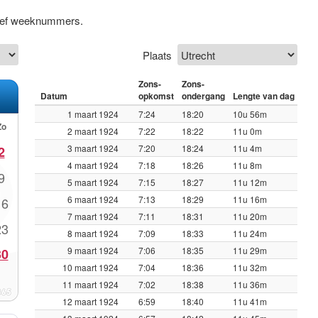
sief weeknummers.
Plaats
Zons-
Zons-
Datum
opkomst
ondergang
Lengte van dag
1 maart 1924
7:24
18:20
10u 56m
Zo
2 maart 1924
7:22
18:22
11u 0m
3 maart 1924
7:20
18:24
11u 4m
2
4 maart 1924
7:18
18:26
11u 8m
9
5 maart 1924
7:15
18:27
11u 12m
6 maart 1924
7:13
18:29
11u 16m
16
7 maart 1924
7:11
18:31
11u 20m
23
8 maart 1924
7:09
18:33
11u 24m
9 maart 1924
7:06
18:35
11u 29m
30
10 maart 1924
7:04
18:36
11u 32m
11 maart 1924
7:02
18:38
11u 36m
12 maart 1924
6:59
18:40
11u 41m