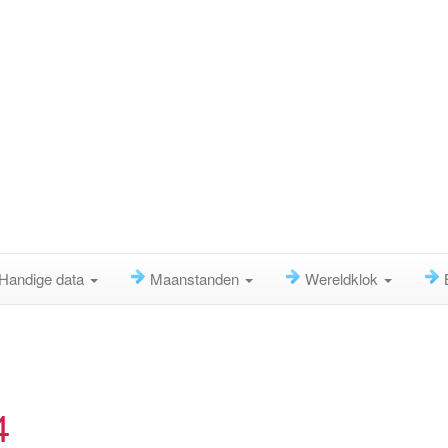
Handige data
Maanstanden
Wereldklok
4