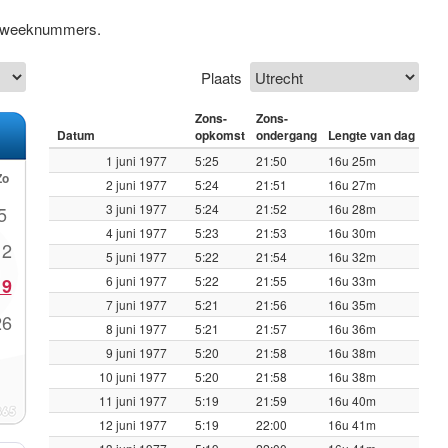
ef weeknummers.
Plaats
Zons-
Zons-
Datum
opkomst
ondergang
Lengte van dag
1 juni 1977
5:25
21:50
16u 25m
Zo
2 juni 1977
5:24
21:51
16u 27m
3 juni 1977
5:24
21:52
16u 28m
5
4 juni 1977
5:23
21:53
16u 30m
12
5 juni 1977
5:22
21:54
16u 32m
6 juni 1977
5:22
21:55
16u 33m
19
7 juni 1977
5:21
21:56
16u 35m
26
8 juni 1977
5:21
21:57
16u 36m
9 juni 1977
5:20
21:58
16u 38m
10 juni 1977
5:20
21:58
16u 38m
11 juni 1977
5:19
21:59
16u 40m
12 juni 1977
5:19
22:00
16u 41m