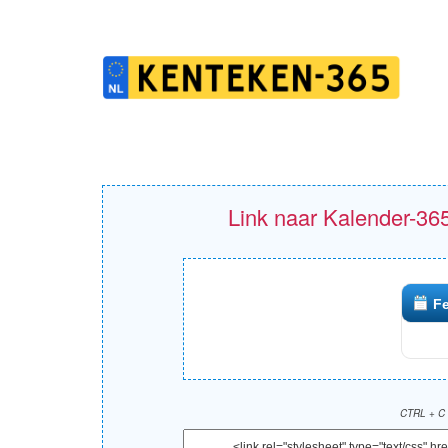
Link naar Kalender-365
F
CTRL + C 