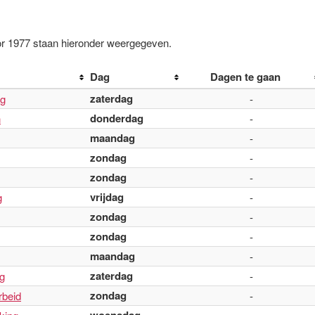
r 1977 staan hieronder weergegeven.
Dag
Dagen te gaan
zaterdag
ag
-
donderdag
n
-
maandag
-
zondag
-
zondag
-
vrijdag
g
-
zondag
-
zondag
-
maandag
-
zaterdag
g
-
zondag
rbeid
-