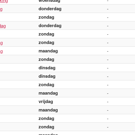
woensdag
king
-
donderdag
ag
-
zondag
-
donderdag
dag
-
zondag
-
zondag
ag
-
maandag
ag
-
zondag
-
dinsdag
-
dinsdag
-
zondag
-
maandag
-
vrijdag
-
maandag
-
zondag
-
zondag
-