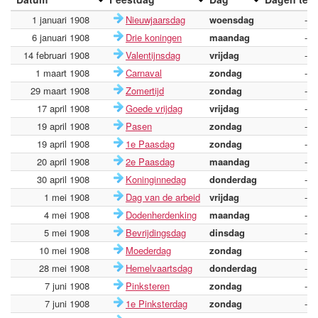
1 januari 1908
Nieuwjaarsdag
woensdag
-
6 januari 1908
Drie koningen
maandag
-
14 februari 1908
Valentijnsdag
vrijdag
-
1 maart 1908
Carnaval
zondag
-
29 maart 1908
Zomertijd
zondag
-
17 april 1908
Goede vrijdag
vrijdag
-
19 april 1908
Pasen
zondag
-
19 april 1908
1e Paasdag
zondag
-
20 april 1908
2e Paasdag
maandag
-
30 april 1908
Koninginnedag
donderdag
-
1 mei 1908
Dag van de arbeid
vrijdag
-
4 mei 1908
Dodenherdenking
maandag
-
5 mei 1908
Bevrijdingsdag
dinsdag
-
10 mei 1908
Moederdag
zondag
-
28 mei 1908
Hemelvaartsdag
donderdag
-
7 juni 1908
Pinksteren
zondag
-
7 juni 1908
1e Pinksterdag
zondag
-