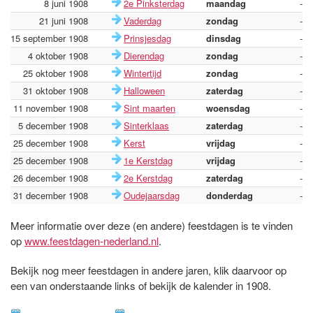
8 juni 1908
2e Pinksterdag
maandag
-
21 juni 1908
Vaderdag
zondag
-
15 september 1908
Prinsjesdag
dinsdag
-
4 oktober 1908
Dierendag
zondag
-
25 oktober 1908
Wintertijd
zondag
-
31 oktober 1908
Halloween
zaterdag
-
11 november 1908
Sint maarten
woensdag
-
5 december 1908
Sinterklaas
zaterdag
-
25 december 1908
Kerst
vrijdag
-
25 december 1908
1e Kerstdag
vrijdag
-
26 december 1908
2e Kerstdag
zaterdag
-
31 december 1908
Oudejaarsdag
donderdag
-
Meer informatie over deze (en andere) feestdagen is te vinden
op
www.feestdagen-nederland.nl
.
Bekijk nog meer feestdagen in andere jaren, klik daarvoor op
een van onderstaande links of bekijk de kalender in 1908.