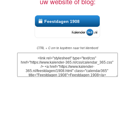
uw website of blog:
Feestdagen 1908
CTRL + C om te kopiëren naar het klembord