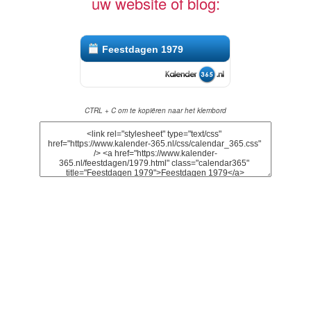
uw website of blog:
Feestdagen 1979
CTRL + C om te kopiëren naar het klembord