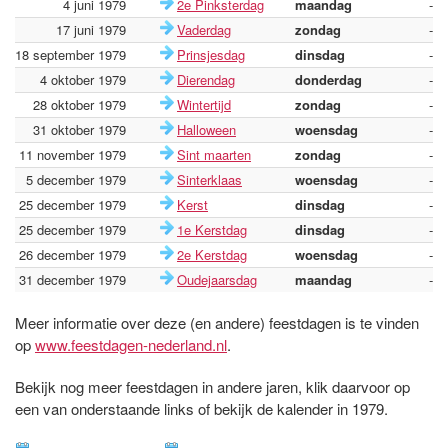
4 juni 1979
2e Pinksterdag
maandag
-
17 juni 1979
Vaderdag
zondag
-
18 september 1979
Prinsjesdag
dinsdag
-
4 oktober 1979
Dierendag
donderdag
-
28 oktober 1979
Wintertijd
zondag
-
31 oktober 1979
Halloween
woensdag
-
11 november 1979
Sint maarten
zondag
-
5 december 1979
Sinterklaas
woensdag
-
25 december 1979
Kerst
dinsdag
-
25 december 1979
1e Kerstdag
dinsdag
-
26 december 1979
2e Kerstdag
woensdag
-
31 december 1979
Oudejaarsdag
maandag
-
Meer informatie over deze (en andere) feestdagen is te vinden
op
www.feestdagen-nederland.nl
.
Bekijk nog meer feestdagen in andere jaren, klik daarvoor op
een van onderstaande links of bekijk de kalender in 1979.