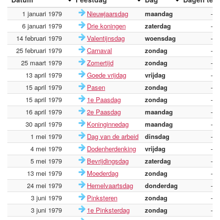
1 januari 1979
Nieuwjaarsdag
maandag
-
6 januari 1979
Drie koningen
zaterdag
-
14 februari 1979
Valentijnsdag
woensdag
-
25 februari 1979
Carnaval
zondag
-
25 maart 1979
Zomertijd
zondag
-
13 april 1979
Goede vrijdag
vrijdag
-
15 april 1979
Pasen
zondag
-
15 april 1979
1e Paasdag
zondag
-
16 april 1979
2e Paasdag
maandag
-
30 april 1979
Koninginnedag
maandag
-
1 mei 1979
Dag van de arbeid
dinsdag
-
4 mei 1979
Dodenherdenking
vrijdag
-
5 mei 1979
Bevrijdingsdag
zaterdag
-
13 mei 1979
Moederdag
zondag
-
24 mei 1979
Hemelvaartsdag
donderdag
-
3 juni 1979
Pinksteren
zondag
-
3 juni 1979
1e Pinksterdag
zondag
-