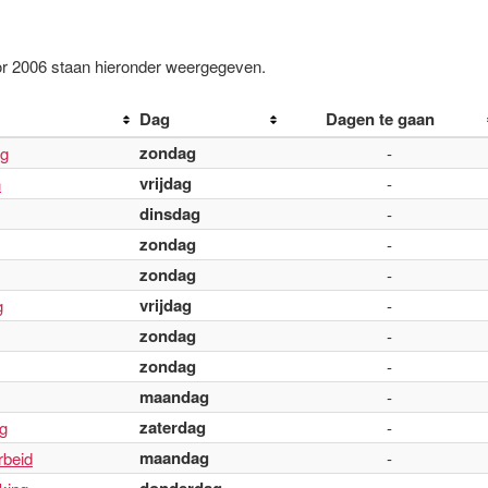
r 2006 staan hieronder weergegeven.
Dag
Dagen te gaan
zondag
ag
-
vrijdag
n
-
dinsdag
-
zondag
-
zondag
-
vrijdag
g
-
zondag
-
zondag
-
maandag
-
zaterdag
g
-
maandag
rbeid
-