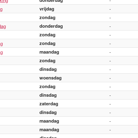
donderdag
king
-
vrijdag
ag
-
zondag
-
donderdag
dag
-
zondag
-
zondag
ag
-
maandag
ag
-
zondag
-
dinsdag
-
woensdag
-
zondag
-
dinsdag
-
zaterdag
-
dinsdag
-
maandag
-
maandag
-