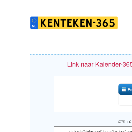
Link naar Kalender-365
F
CTRL + C 