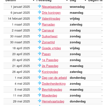
1 januari 2025
Nieuwjaarsdag
woensdag
-
6 januari 2025
Drie koningen
maandag
-
14 februari 2025
Valentijnsdag
vrijdag
-
1 maart 2025
Ramadan
zaterdag
-
2 maart 2025
Carnaval
zondag
-
30 maart 2025
Suikerfeest
zondag
-
30 maart 2025
Zomertijd
zondag
-
18 april 2025
Goede vrijdag
vrijdag
-
20 april 2025
Pasen
zondag
-
20 april 2025
1e Paasdag
zondag
-
21 april 2025
2e Paasdag
maandag
-
26 april 2025
Koningsdag
zaterdag
-
1 mei 2025
Dag van de arbeid
donderdag
-
4 mei 2025
Dodenherdenking
zondag
-
5 mei 2025
Bevrijdingsdag
maandag
-
11 mei 2025
Moederdag
zondag
-
29 mei 2025
Hemelvaartsdag
donderdag
-