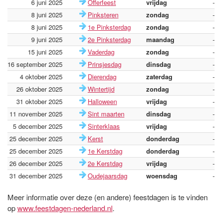
6 juni 2025
Offerfeest
vrijdag
-
8 juni 2025
Pinksteren
zondag
-
8 juni 2025
1e Pinksterdag
zondag
-
9 juni 2025
2e Pinksterdag
maandag
-
15 juni 2025
Vaderdag
zondag
-
16 september 2025
Prinsjesdag
dinsdag
-
4 oktober 2025
Dierendag
zaterdag
-
26 oktober 2025
Wintertijd
zondag
-
31 oktober 2025
Halloween
vrijdag
-
11 november 2025
Sint maarten
dinsdag
-
5 december 2025
Sinterklaas
vrijdag
-
25 december 2025
Kerst
donderdag
-
25 december 2025
1e Kerstdag
donderdag
-
26 december 2025
2e Kerstdag
vrijdag
-
31 december 2025
Oudejaarsdag
woensdag
-
Meer informatie over deze (en andere) feestdagen is te vinden
op
www.feestdagen-nederland.nl
.