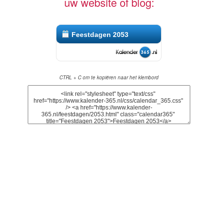
uw website of blog:
Feestdagen 2053
CTRL + C om te kopiëren naar het klembord