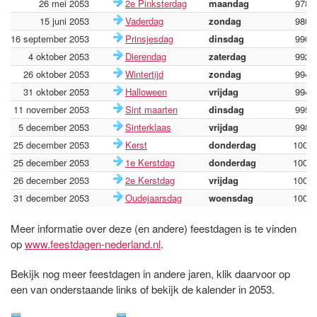
26 mei 2053
2e Pinksterdag
maandag
9789
15 juni 2053
Vaderdag
zondag
9809
16 september 2053
Prinsjesdag
dinsdag
9902
4 oktober 2053
Dierendag
zaterdag
9920
26 oktober 2053
Wintertijd
zondag
9942
31 oktober 2053
Halloween
vrijdag
9947
11 november 2053
Sint maarten
dinsdag
9958
5 december 2053
Sinterklaas
vrijdag
9982
25 december 2053
Kerst
donderdag
1000
25 december 2053
1e Kerstdag
donderdag
1000
26 december 2053
2e Kerstdag
vrijdag
1000
31 december 2053
Oudejaarsdag
woensdag
1000
Meer informatie over deze (en andere) feestdagen is te vinden
op
www.feestdagen-nederland.nl
.
Bekijk nog meer feestdagen in andere jaren, klik daarvoor op
een van onderstaande links of bekijk de kalender in 2053.