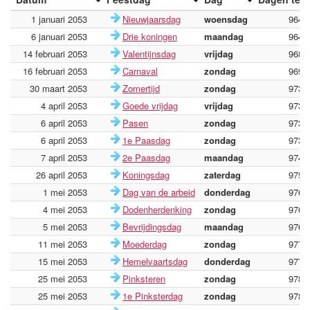
1 januari 2053
Nieuwjaarsdag
woensdag
9644
6 januari 2053
Drie koningen
maandag
9649
14 februari 2053
Valentijnsdag
vrijdag
9688
16 februari 2053
Carnaval
zondag
9690
30 maart 2053
Zomertijd
zondag
9732
4 april 2053
Goede vrijdag
vrijdag
9737
6 april 2053
Pasen
zondag
9739
6 april 2053
1e Paasdag
zondag
9739
7 april 2053
2e Paasdag
maandag
9740
26 april 2053
Koningsdag
zaterdag
9759
1 mei 2053
Dag van de arbeid
donderdag
9764
4 mei 2053
Dodenherdenking
zondag
9767
5 mei 2053
Bevrijdingsdag
maandag
9768
11 mei 2053
Moederdag
zondag
9774
15 mei 2053
Hemelvaartsdag
donderdag
9778
25 mei 2053
Pinksteren
zondag
9788
25 mei 2053
1e Pinksterdag
zondag
9788